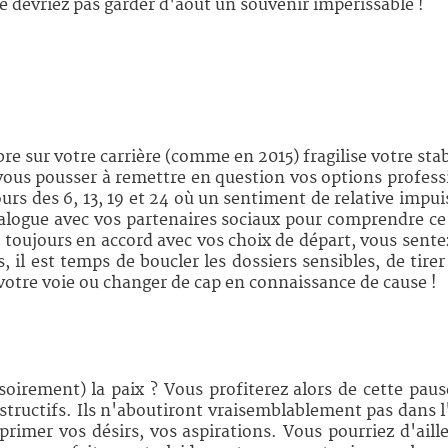
ne devriez pas garder d'août un souvenir impérissable !
 sur votre carrière (comme en 2015) fragilise votre stabi
vous pousser à remettre en question vos options professio
rs des 6, 13, 19 et 24 où un sentiment de relative impuis
 dialogue avec vos partenaires sociaux pour comprendre ce
 toujours en accord avec vos choix de départ, vous sent
, il est temps de boucler les dossiers sensibles, de ti
votre voie ou changer de cap en connaissance de cause !
oirement) la paix ? Vous profiterez alors de cette paus
nstructifs. Ils n'aboutiront vraisemblablement pas dans 
primer vos désirs, vos aspirations. Vous pourriez d'aille