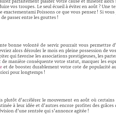
aurez parfaitement plaider votre cause et miserez alors 
uire vos troupes. Le seul écueil à éviter en août ? Une t
dire exactementami Poissons ce que vous pensez ! Si vous 
de passer entre les gouttes !
nte bonne volonté de servir pourrait vous permettre d
vriez alors dérouler le mois en pleine possession de vo
ter qui favorise les associations prestigieuses, les part
 de manière conséquente votre statut, marquer les espri
e
et de booster durablement votre cote de popularité a
priori pour longtemps !
Mon conseil :
is plutôt d'accélérer le mouvement en août où certains
estinée à leur idée et d'autres encore profiter des grâce
évision d'une rentrée qui s'annonce agitée !