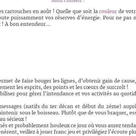
Mon conseil :
es cartouches en août ! Quelle que soit la
couleur
de votr
 doute puissamment vos réserves d'énergie. Pour ne pa
ût ! À bon entendeur…
ermet de faire bouger les lignes, d'obtenir gain de cause
ent les esprits, des points et les cœurs de surcroît !
biliser pour gérer l'intendance et vos activités au quot
messages (natifs du 1er décan et début du 2ème) auprè
intenir sous le boisseau. Plutôt que de vous braquer, ess
au sérieux !
és et probablement houleux ce jour où vous aurez tenda
nèrent, veillez à jouer franc jeu et privilégiez l'écoute pl