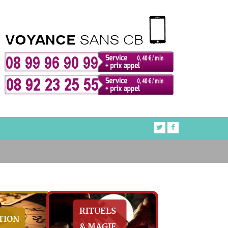
RITUELS
TION
& MAGIE