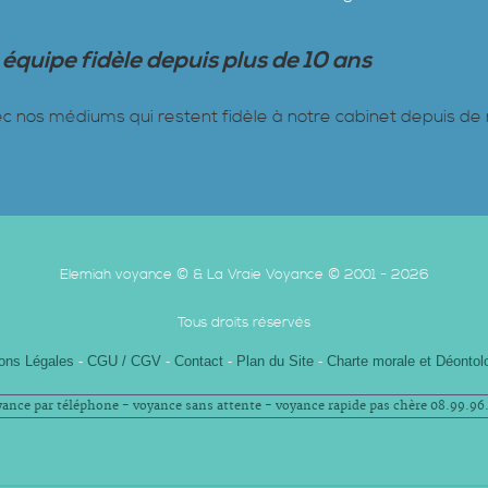
équipe fidèle depuis plus de 10 ans
vec nos médiums qui restent fidèle à notre cabinet depuis 
Elemiah voyance © & La Vraie Voyance © 2001 - 2026
Tous droits réservés
ons Légales
-
CGU / CGV
-
Contact
-
Plan du Site
-
Charte morale et Déontol