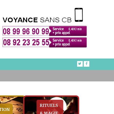
RITUELS
TION
& MAGIE