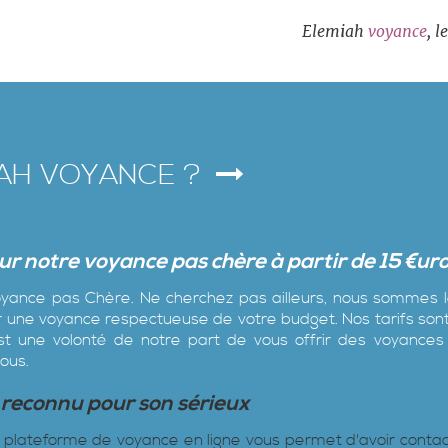
Elemiah
voyance
, 
IAH VOYANCE ?
ur notre voyance
pa
s
chère à partir de 15 €ur
yance pas Chère‎. Ne cherchez pas ailleurs, nous sommes l
ir une voyance respectueuse de votre budget. Nos tarifs son
t une volonté de notre part de vous offrir des voyances
tous.
 reconnu pour son sérieux
otre plateforme de voyance en ligne vous permet d'avoir conta