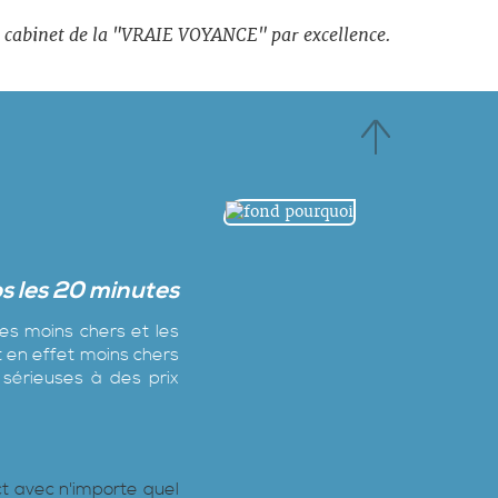
le cabinet de la "VRAIE VOYANCE" par excellence.
os les 20 minutes
es moins chers et les
t en effet moins chers
 sérieuses à des prix
ct avec n'importe quel