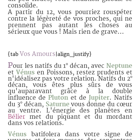
consolide.
A partir du 12, vous pourriez rouspéter
contre la légèreté de vos proches, qui ne
prennent pas autant les choses au
sérieux que vous ! Mais rien de grave...
Vos Amours
{tab
|align_justify}
P
our les natifs du 1° décan, avec
Neptune
et
Vénus
en Poissons, restez prudents et
n'idéalisez pas votre relation. Natifs du 2°
décan, vous êtes plus sûrs de vous
qu'auparavant grâce à la double
influence de
Pluton
et de
Jupiter
. Natifs
du 3° décan,
Saturne
vous donne du cœur
au ventre. L'énergie des planètes en
Bélier
met du piquant et du mordant
dans vos relations.
Vénus
batifolera dans votre signe de